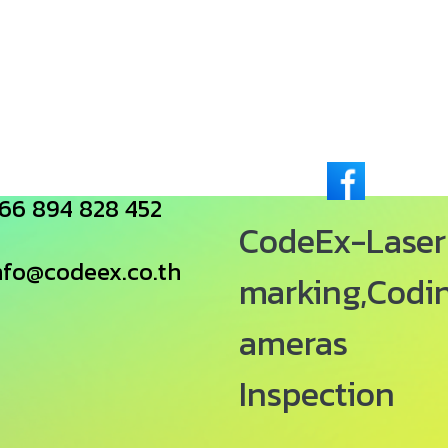
66 894 828 452
CodeEx-Laser
nfo@codeex.co.th
marking,Codi
ameras
Inspection