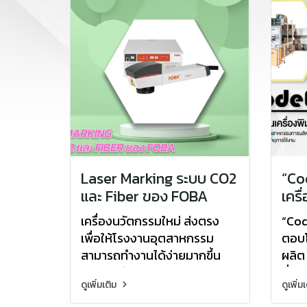
Laser Marking ระบบ CO2
“Co
และ Fiber ของ FOBA
เครื
อุต
เครื่องนวัตกรรมใหม่ ส่งตรง
“Cod
โดย
เพื่อให้โรงงานอุตสาหกรรม
ตอบโ
ได้
สามารถทำงานได้ง่ายมากขึ้น
ผลิต
ด้วยเจ้าตัว Laser Marking
มั่น
ดูเพิ่มเติม
ดูเพิ่ม
ระบบ CO2