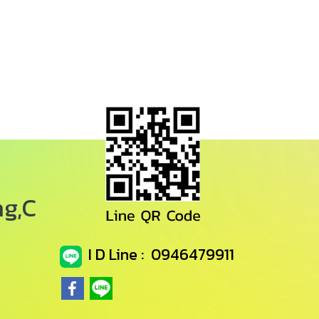
ng,C
I D Line : 0946479911